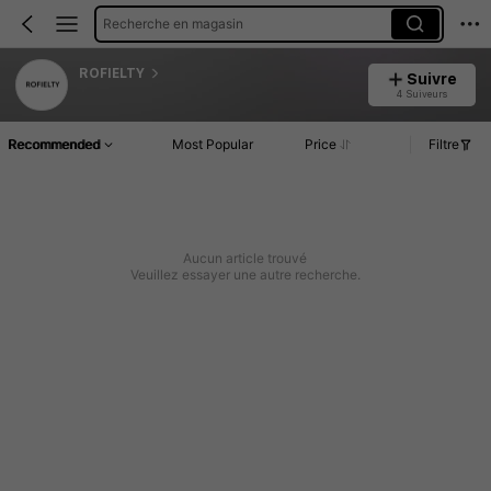
Recherche en magasin
ROFIELTY
Suivre
4 Suiveurs
Recommended
Most Popular
Price
Filtre
Aucun article trouvé
Veuillez essayer une autre recherche.