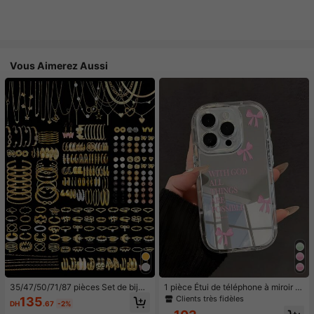
Vous Aimerez Aussi
35/47/50/71/87 pièces Set de bijou
1 pièce Étui de téléphone à miroir ro
x style bohème, comprenant des bo
se minimaliste, style fille avec motif
Clients très fidèles
135
DH
.67
-2%
ucles d'oreilles, colliers, bagues, br
nœud papillon, slogan religieux. Étu