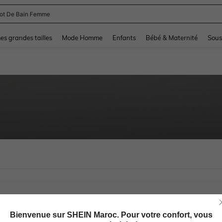
lot De Bain Femme
and down arrow keys to navigate search Dernière recherche and Rechercher et Tr
s grandes tailles
Mode Homme
Enfants
Bébé & Maternité
Sous
Bienvenue sur SHEIN Maroc. Pour votre confort, vous