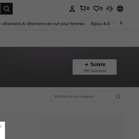
0
0
ouver. Press Enter to select.
-vêtements & Vêtements de nuit pour femmes
Bijoux & Accessoires pou
Suivre
180 Suiveurs