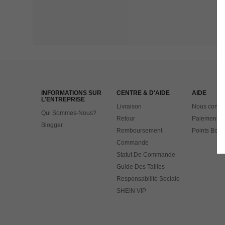
INFORMATIONS SUR
CENTRE & D'AIDE
AIDE
L'ENTREPRISE
Livraison
Nous contac
Qui Sommes-Nous?
Retour
Paiement
Blogger
Remboursement
Points Bonu
Commande
Statut De Commande
Guide Des Tailles
Responsabilité Sociale
SHEIN VIP