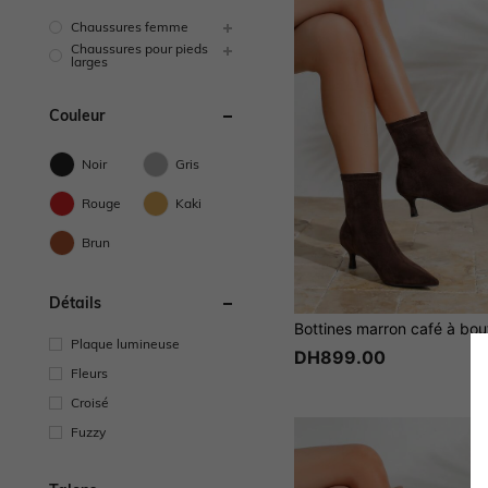
Chaussures femme
Chaussures pour pieds
larges
Couleur
Noir
Gris
Rouge
Kaki
Brun
Détails
Plaque lumineuse
DH899.00
Fleurs
Croisé
Fuzzy