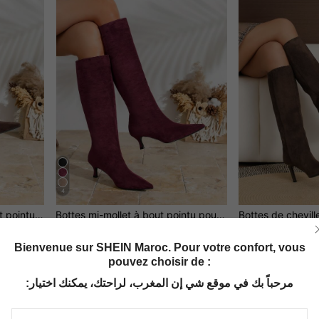
4
Bottines marron café à bout pointu et talon mi-haut pour femme, faciles à enfiler, élégantes et à la mode pour les soirées et les trajets quotidiens, talon chaton, matière synthétique, automne/hiver
Bottes mi-mollet à bout pointu pour femmes, style Glissant, talon de chaton élégant pour soirée et style western. Beau et gracieux pour les déplacements. Fibre synthétique, automne/hiver, talons bordeaux
Seulement 10 restant
DH1,327.00
DH1,011.00
Bienvenue sur SHEIN Maroc. Pour votre confort, vous
pouvez choisir de :
مرحباً بك في موقع شي إن المغرب، لراحتك، يمكنك اختيار: