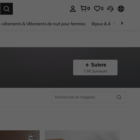
0
0
ouver. Press Enter to select.
-vêtements & Vêtements de nuit pour femmes
Bijoux & Accessoires pou
Suivre
1.7K Suiveurs