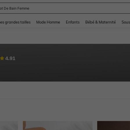
lot De Bain Femme
and down arrow keys to navigate search Dernière recherche and Rechercher et Tr
s grandes tailles
Mode Homme
Enfants
Bébé & Maternité
Sous
4.91