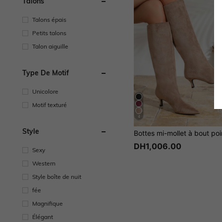
Talons
Talons épais
Petits talons
Talon aiguille
Type De Motif
Unicolore
Motif texturé
4
Style
DH1,006.00
Sexy
Western
Style boîte de nuit
fée
Magnifique
Élégant