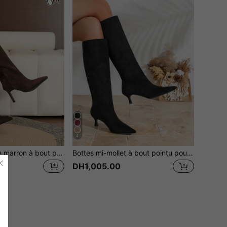
4
Bottes de cheville marron à bout pointu grande taille pour l'automne/l'hiver, bottes élégantes et de style occidental au-dessus du genou pour femmes, pour les fêtes et le casual, talons hauts grande largeur
Bottes mi-mollet à bout pointu pour femmes, style Glissant, talon de chaton élégant pour soirée et style western. Beau et gracieux pour les déplacements. Fibre synthétique, automne/hiver
DH1,005.00