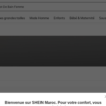
lot De Bain Femme
and down arrow keys to navigate search Dernière recherche and Rechercher et Tr
s grandes tailles
Mode Homme
Enfants
Bébé & Maternité
Sous
Bienvenue sur SHEIN Maroc. Pour votre confort, vous