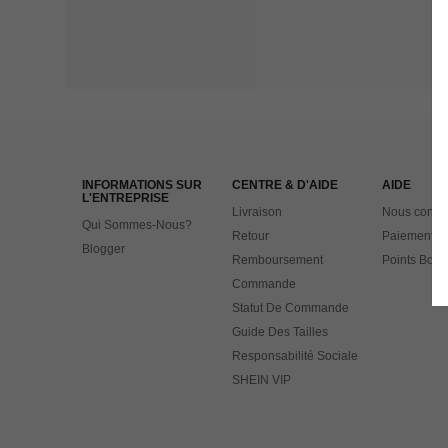
INFORMATIONS SUR
CENTRE & D'AIDE
AIDE
L'ENTREPRISE
Livraison
Nous contac
Qui Sommes-Nous?
Retour
Paiement
Blogger
Remboursement
Points Bonu
Commande
Statut De Commande
Guide Des Tailles
Responsabilité Sociale
SHEIN VIP