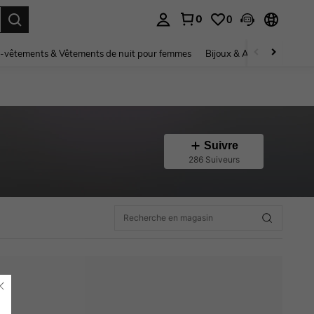
0
0
ouver. Press Enter to select.
-vêtements & Vêtements de nuit pour femmes
Bijoux & Accessoires pou
Suivre
286 Suiveurs