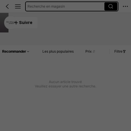
Recherche en magasin
Only selling good products
Suivre
5.00
Article(s)
Commentaires
Recommander
Les plus populaires
Prix
Filtre
Aucun article trouvé
Veuillez essayer une autre recherche.