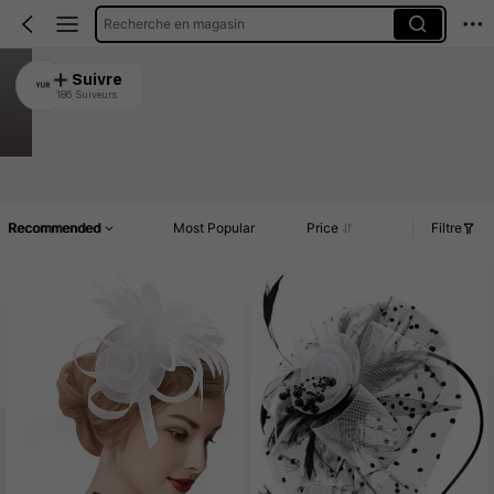
Recherche en magasin
YUR
Suivre
186 Suiveurs
4.94
2.7K Vendu récemment
198 Rachat
Article(s)
Promos
Commentaires
Recommended
Most Popular
Price
Filtre