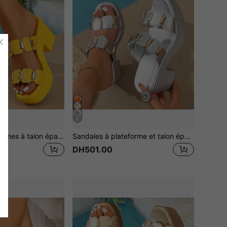
8
Sandales pour femmes à talon épais blanc et plateforme avec décoration de clous métalliques dorés, essentiel de vacances, sangle croisée, 2026 bohème métal maximaliste
Sandales à plateforme et talon épais blanches pour femmes avec clous métalliques dorés et sangles croisées, essentiel pour les vacances, style bohème 2026, maximalisme métallique
DH501.00