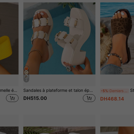
8
Sandales compensées à semelle épaisse pour femmes, été 2026, talons hauts jaunes à la mode, essentiel pour les vacances, avec décoration de fleurs en mousseline surdimensionnées, mariage
Sandales à plateforme et talon épais blanches pour femmes avec clous métalliques dorés et sangles croisées, 2026 Bohème Maximaliste, multiples couleurs unies, bout ouvert, sans dos, à enfiler, bout carré, tige en cuir synthétique respirant avec accents de quincaillerie dorée brillante, semelle plateforme épaisse rayée avec augmentation de la hauteur, fond texturé antidérapant confortable, semelle intérieure souple et amortissante, matériau synthétique léger et durable, convient pour les vacances à la plage, les fêtes à la piscine, les voyages tropicaux, à assortir avec des jeans, des jupes fluides, des bracelets de cheville perlés, sandales décontractées à plateforme et métal pour femmes, incontournable printemps/été 2026
Style vintage de luxe européen & américain, sandales compensées à semelle épai
-5%
Derniers 2 jours
DH515.00
DH468.14