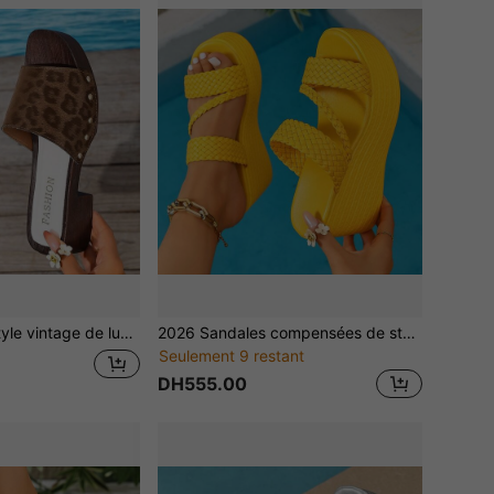
sse marron foncé classique avec imprimé léopard entrelacé, chaussures mules d'été à bout ouvert pour femmes, sandales à larges brides avec design de motif géométrique symétrique haut de gamme, cuir PU imprimé classique 2026 avec semelle souple et confortable, design compensé à semelle ultra-épaisse augmentant la hauteur, chaussures de plage décontractées de mode luxe léger, polyvalentes pour le trajet quotidien, les fêtes et les achats, nouveau best-seller d'été 2026 pour femmes, semelle épaisse souple et antidérapante en matériau non-EVA, se marie parfaitement avec les robes, les shorts et les jeans pour afficher un style haut de gamme
2026 Sandales compensées de style bohème pour femmes, design à trois bandes tressées, semelles épaisses lisses antidérapantes et confortables, disponibles en jaune et autres couleurs, convenant pour la plage tropicale, les fêtes de piscine, les mariages, les tournages de vidéos courtes, les sorties quotidiennes, cadeau élégant pour la petite amie, chaussures polyvalentes à la mode mode 2026, indispensables pour les vacances, chaussures d'été bohèmes confortables et élégantes
Seulement 9 restant
DH555.00