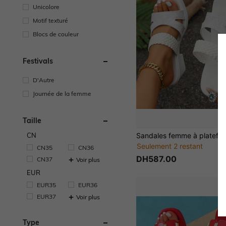
Unicolore
Motif texturé
Blocs de couleur
Festivals
D'Autre
Journée de la femme
Taille
CN
Seulement 2 restant
CN35
CN36
DH587.00
CN37
Voir plus
EUR
EUR35
EUR36
EUR37
Voir plus
Type