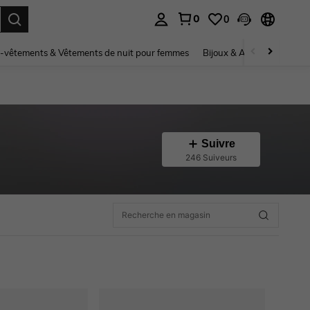
0
0
ouver. Press Enter to select.
-vêtements & Vêtements de nuit pour femmes
Bijoux & Accessoires pou
Suivre
246 Suiveurs