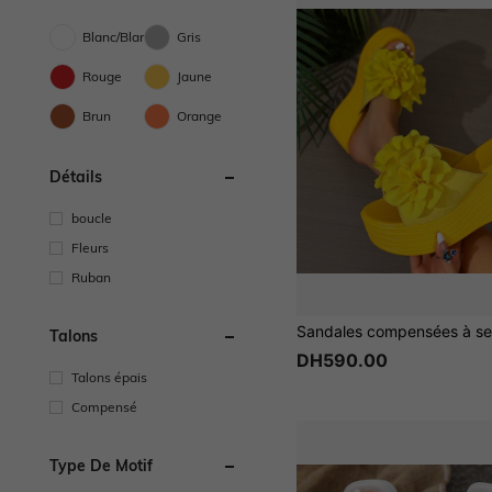
Blanc/Blanche
Gris
Rouge
Jaune
Brun
Orange
Détails
boucle
Fleurs
Ruban
Talons
DH590.00
Talons épais
Compensé
Type De Motif