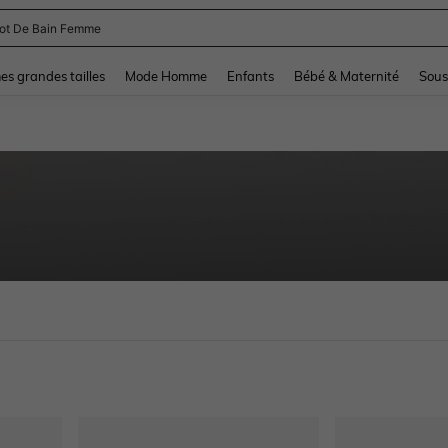
and down arrow keys to navigate search Dernière recherche and Rechercher et Tr
s grandes tailles
Mode Homme
Enfants
Bébé & Maternité
Sous