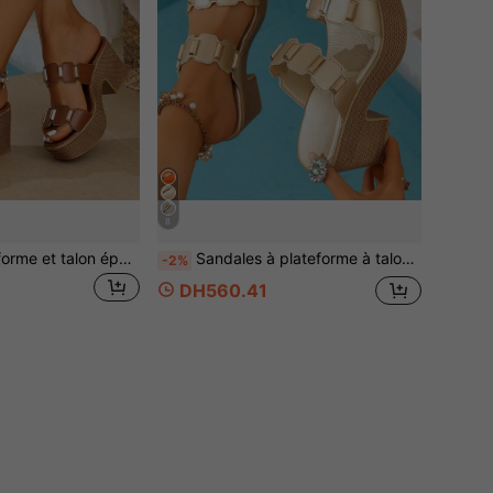
8
Sandales à plateforme et talon épais blanches pour femmes avec décoration de clous métalliques dorés, essentiel de vacances, bride croisée, 2026 bohème maximaliste métallique
Sandales à plateforme à talon épais blanches pour femmes avec décoration de clous métalliques dorés et sangles croisées, essentiel de vacances, bohème maximaliste métallique 2026
-2%
DH560.41