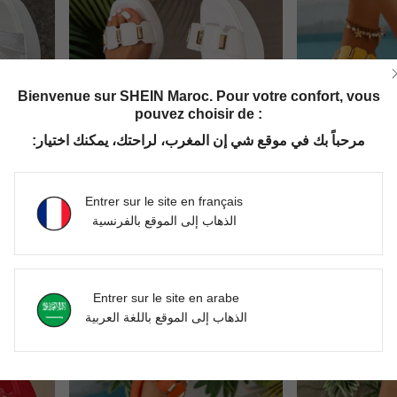
Bienvenue sur SHEIN Maroc. Pour votre confort, vous
pouvez choisir de :
مرحباً بك في موقع شي إن المغرب، لراحتك، يمكنك اختيار:
Entrer sur le site en français
8
8
الذهاب إلى الموقع بالفرنسية
Sandales femme à plateforme épaisse blanche avec bride croisée en paillettes argentées et texture tressée, style bohème 2026 scintillant maximaliste, mules compensées blanc pur unicolore à bout ouvert et carré, design respirant avec décor pailleté métallique, semelle texturée antidérapante confortable avec rehausse de plateforme, bride de cheville réglable, semelle intérieure souple amortissante, légères et durables, adaptées pour la plage, les vacances, les fêtes au bord de la piscine et les voyages tropicaux, à assortir avec un short en jean, une jupe fluide et un bracelet de cheville doré, incontournable glamour printemps-été, sandales décontractées pour femme
Sandales à plateforme à talon épais blanc pour femmes avec clous métalliques dorés, 2026 bohème métallique maximaliste, mules à bout ouvert sans talon à enfiler à bout carré de plusieurs couleurs unies, tige respirant avec accents de quincaillerie dorée scintillante, semelle à plateforme épaisse rayée augmentant la hauteur, confortable, antidérapante et texturée, semelle intérieure douce et absorbante, matériau léger, convient pour les vacances à la plage, les fêtes au bord de la piscine, les voyages tropicaux, à porter avec des jeans, des jupes fluides, des bracelets de cheville perlés, sandales décontractées à plateforme métallique incontournables pour femmes printemps/été 2026
-2%
DH554.00
DH548.97
Entrer sur le site en arabe
الذهاب إلى الموقع باللغة العربية