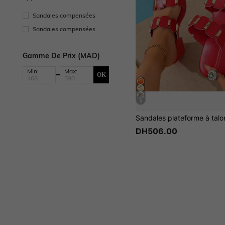
Sandales compensées
Sandales compensées
Gamme De Prix (MAD)
Min:
Max:
OK
8
DH506.00