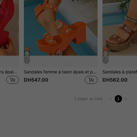
8
8
Sandales plateforme à talons épais blanches pour femmes avec clous métalliques dorés et brides croisées, style bohème maximaliste métallique 2026, multiples couleurs unies, bout ouvert, sans talon, à enfiler, bout carré, tige en cuir synthétique respirant avec accents de quincaillerie dorée brillante, semelle plateforme épaisse rayée avec augmentation de la hauteur, semelle texturée antidérapante confortable, semelle intérieure souple et amortissante, matériau synthétique léger et durable, convient pour les vacances à la plage, les fêtes à la piscine, les voyages tropicaux, à assortir avec des jeans, des jupes fluides, des bracelets de cheville perlés, sandales plateforme décontractées métalliques pour femmes, incontournable printemps/été 2026
Sandales femme à talon épais et plateforme blanches avec décoration de clous métalliques dorés et sangles croisées, essentiel de vacances, bohème maximaliste métallique 2026
DH547.00
DH562.00
1
1 pages au total