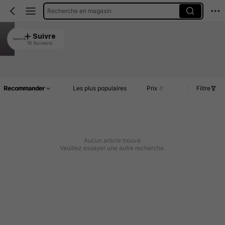
Recherche en magasin
Elephant Life
Suivre
10 Suiveurs
4.94
Article(s)
Commentaires
Recommander
Les plus populaires
Prix
Filtre
Aucun article trouvé
Veuillez essayer une autre recherche.