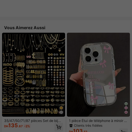
Vous Aimerez Aussi
35/47/50/71/87 pièces Set de bijou
1 pièce Étui de téléphone à miroir ro
135
x style bohème, comprenant des bo
se minimaliste, style fille avec motif
Clients très fidèles
DH
.67
-2%
ucles d'oreilles, colliers, bagues, br
nœud papillon, slogan religieux. Étu
103
DH
.53