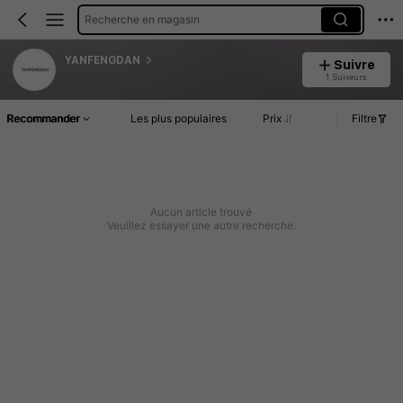
Recherche en magasin
YANFENGDAN
Suivre
1 Suiveurs
Recommander
Les plus populaires
Prix
Filtre
Aucun article trouvé
Veuillez essayer une autre recherche.