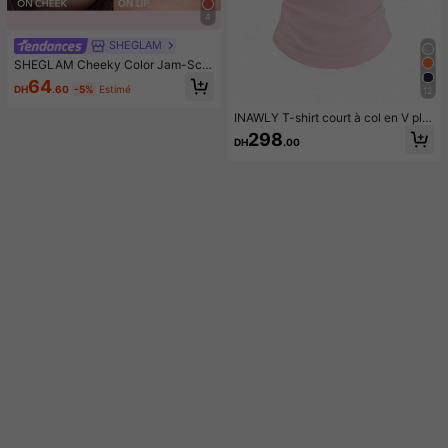
4
SHEGLAM
SHEGLAM Cheeky Color Jam-Scar
let Sunset Rouge Marque De Beaut
64
DH
.60
-5%
Estimé
12
é CosméTique Maquillage Pour Fe
mmes Et Filles
INAWLY T-shirt court à col en V plis
sé avec imprimé nœud pour femme
298
DH
.00
s