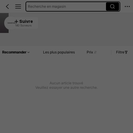
Recherche en magasin
GUIMEIFANG
Suivre
140 Suiveurs
4.89
Article(s)
Commentaires
Recommander
Les plus populaires
Prix
Filtre
Aucun article trouvé
Veuillez essayer une autre recherche.