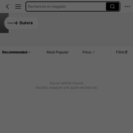
Recherche en magasin
Liang Yu
Suivre
5.00
Article(s)
Commentaires
Recommended
Most Popular
Price
Filtre
Aucun article trouvé
Veuillez essayer une autre recherche.