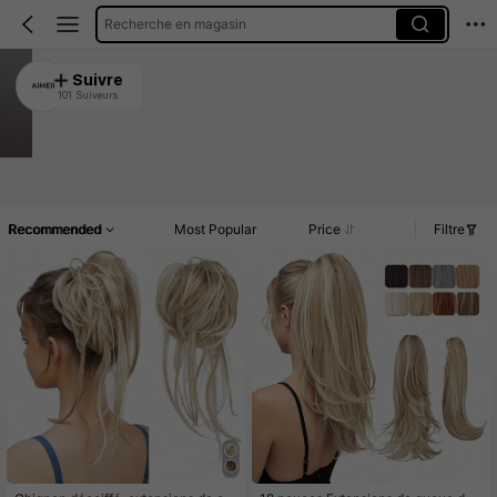
Recherche en magasin
AIMEII
Suivre
101 Suiveurs
4.87
1.5K Vendu récemment
959 Rachat
Article(s)
Commentaires
Recommended
Most Popular
Price
Filtre