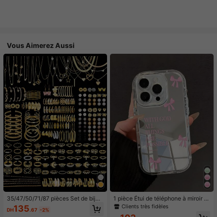
Vous Aimerez Aussi
35/47/50/71/87 pièces Set de bijou
1 pièce Étui de téléphone à miroir ro
x style bohème, comprenant des bo
se minimaliste, style fille avec motif
Clients très fidèles
135
DH
.67
-2%
ucles d'oreilles, colliers, bagues, br
nœud papillon, slogan religieux. Étu