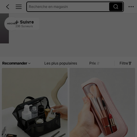
Recherche en magasin
MEICHRN
Suivre
206 Suiveurs
4.91
Clients très fidèles
Créé il y a 1 an
34K Vendu récemment
Article(s)
Commentaires
Recommander
Les plus populaires
Prix
Filtre