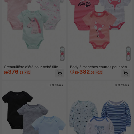
Grenouillère d'été pour bébé fille à
Body à manches courtes pour bébé
376
382
manches courtes avec impression d
fille avec motif renard, pour l'été
DH
.53
-1%
DH
.03
-2%
e licorne
0-3 Years
0-3 Years