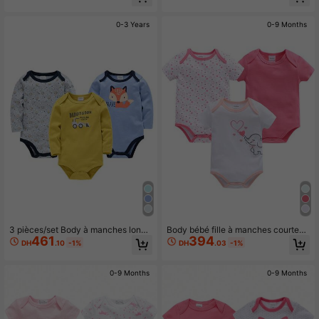
marine, bleu clair
0-3 Years
0-9 Months
3 pièces/set Body à manches longu
Body bébé fille à manches courtes
461
394
es avec imprimé renard pour bébé g
avec imprimé éléphant et cœur pou
DH
.10
-1%
DH
.03
-1%
arçon, printemps/automne
r l'été
0-9 Months
0-9 Months