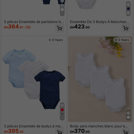
6
3 pièces Ensemble de pantalons bé
Ensemble De 3 Bodys À Manches L
364
423
bé blanc et bleu clair
ongues En Blanc Pour Bébé Garço
DH
.91
-1%
DH
.00
n, Pour Printemps Et Automne
0-3 Years
0-3 Years
5
3 pièces Ensemble de bodys à man
Body sans manches blanc pour béb
395
370
ches courtes pour bébé, blanc, bleu
é garçon pour l'été
DH
.22
DH
.00