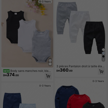
omne
0-3 Years
6
3 pièces Pantalon droit à taille élast
360
ique pour bébé garçon, noir/blanc/g
Body sans manches noir, blan
DH
.00
NEW
ris
374
c et gris pour l'été
DH
.00
0-3 Years
0-3 Years