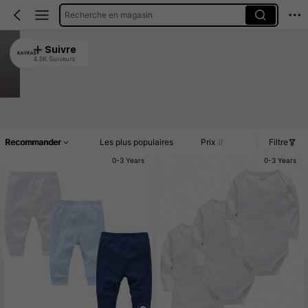
Recherche en magasin
KAVKAS
Suivre
4.5K Suiveurs
4.95
Clients très fidèles
Créé il y a 1 an
29K Vendu récemment
Article(s)
Promos
Commentaires
Recommander
Les plus populaires
Prix
Filtre
0-3 Years
0-3 Years