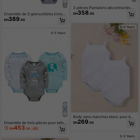
5
3 pièces Pantalons décontractés à
358
taille élastique et à liens aux chevill
Ensemble de 3 grenouillères kimon
DH
.00
es pour bébé garçon
389
o à manches courtes de couleur uni
DH
.00
e pour bébés garçons
0-3 Years
0-3 Years
Body sans manches blanc pour béb
269
é pour l'été
Ensemble de trois pièces pour bébé
DH
.00
453
garçon, combinaison à manches lon
DH
.30
-2%
gues avec impression de lettres des
sin animé, pour le printemps et l'aut
0-3 Years