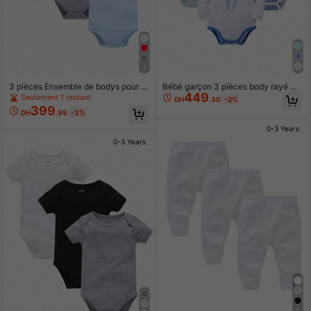
5
3 pièces Ensemble de bodys pour b
Bébé garçon 3 pièces body rayé et
449
ébé, gris, noir, bleu clair
à motif de bande dessinée
Seulement 1 restant
DH
.30
-2%
399
DH
.99
-3%
0-3 Years
0-3 Years
6