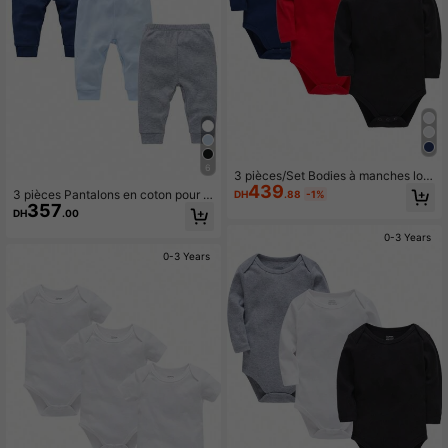
6
3 pièces/Set Bodies à manches lon
439
gues pour bébés garçons, en noir, ro
3 pièces Pantalons en coton pour b
DH
.88
-1%
uge et bleu, pour le printemps et l'a
357
ébé, bleu clair, gris chiné
DH
.00
utomne
0-3 Years
0-3 Years