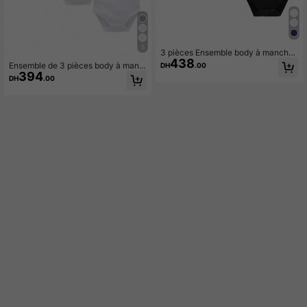
5
3 pièces Ensemble body à manches
438
longues pour bébés garçons, autom
Ensemble de 3 pièces body à manc
DH
.00
ne/printemps
394
hes courtes de couleur unie pour bé
DH
.00
bé garçon