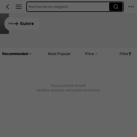
Recherche en magasin
Willard
Suivre
5.00
Article(s)
Commentaires
Recommended
Most Popular
Price
Filtre
Aucun article trouvé
Veuillez essayer une autre recherche.