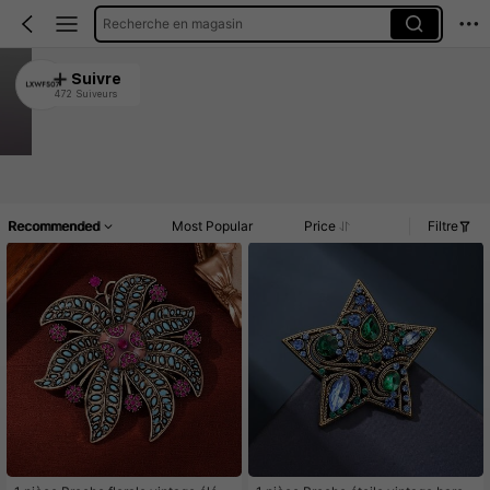
Recherche en magasin
LXWFS07
Suivre
472 Suiveurs
4.92
751 Vendu récemment
212 Rachat
Article(s)
Commentaires
Recommended
Most Popular
Price
Filtre