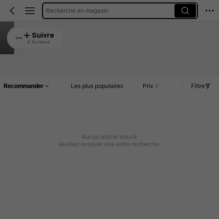
Recherche en magasin
Lmu
Suivre
4 Suiveurs
4.99
Article(s)
Commentaires
Recommander
Les plus populaires
Prix
Filtre
Aucun article trouvé
Veuillez essayer une autre recherche.