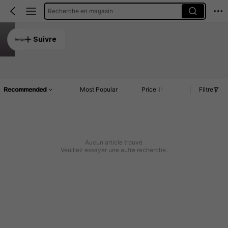
Recherche en magasin
bengu
Suivre
5.00
Article(s)
Commentaires
Recommended
Most Popular
Price
Filtre
Aucun article trouvé
Veuillez essayer une autre recherche.