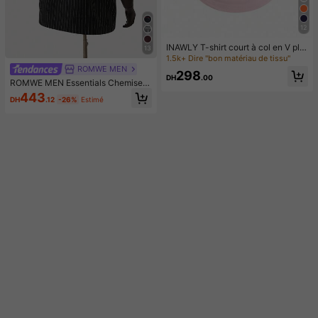
12
INAWLY T-shirt court à col en V plis
13
sé avec imprimé nœud pour femme
1.5k+ Dire "bon matériau de tissu"
s
ROMWE MEN
298
DH
.00
ROMWE MEN Essentials Chemise à
manches courtes décontractée pou
443
DH
.12
-26%
Estimé
r homme, style américain avec impr
imé rayé anglais