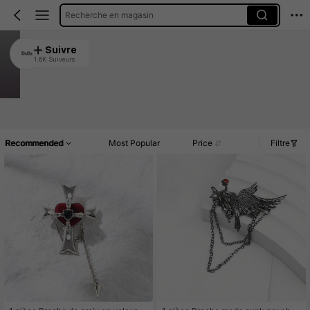
Recherche en magasin
DsDs
Suivre
1.6K Suiveurs
4.91
3.4K Vendu récemment
1.5K Rachat
Article(s)
Commentaires
Recommended
Most Popular
Price
Filtre