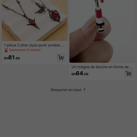
1 pièce Collier style punk sombre p
our hommes avec corbeau et cœur
Seulement 8 restant
en cage, pendentif croix géométriqu
81
e en rubis, accessoire streetwear p
DH
.00
olyvalent
Un insigne de broche en forme de s
eringue pour équipement médical cr
64
DH
.00
éatif pour hommes, accessoire pers
onnalisé de sac de collier géométriq
ue
Retourner en haut