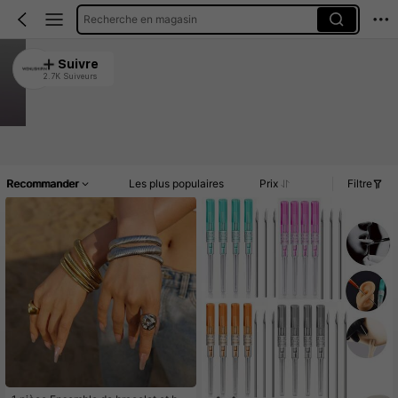
Recherche en magasin
WENLISHIPIN
Suivre
2.7K Suiveurs
4.90
Clients très fidèles
Créé il y a 1 an
39K Vendu récemment
Accueil
Article(s)
Promos
Commentaires
Recommander
Les plus populaires
Prix
Filtre