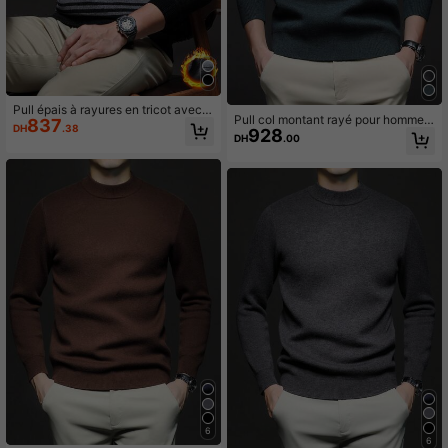
Pull épais à rayures en tricot avec s
Pull col montant rayé pour hommes,
837
herpa pour homme, couleur rouge
DH
.38
928
tricot casual chic pour l'automne/hi
DH
.00
ver
6
6