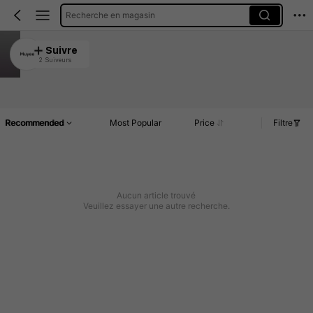
Recherche en magasin
Muyee
Suivre
2 Suiveurs
5.00
Article(s)
Commentaires
Recommended
Most Popular
Price
Filtre
Aucun article trouvé
Veuillez essayer une autre recherche.