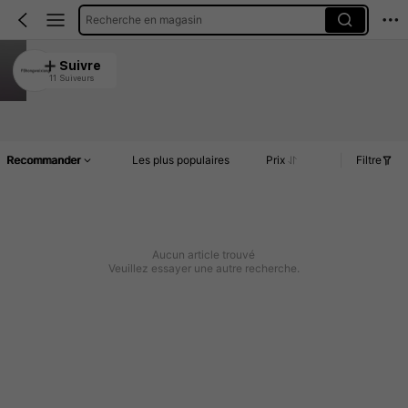
Recherche en magasin
FShongweixiang
Suivre
11 Suiveurs
4.72
Article(s)
Commentaires
Recommander
Les plus populaires
Prix
Filtre
Aucun article trouvé
Veuillez essayer une autre recherche.