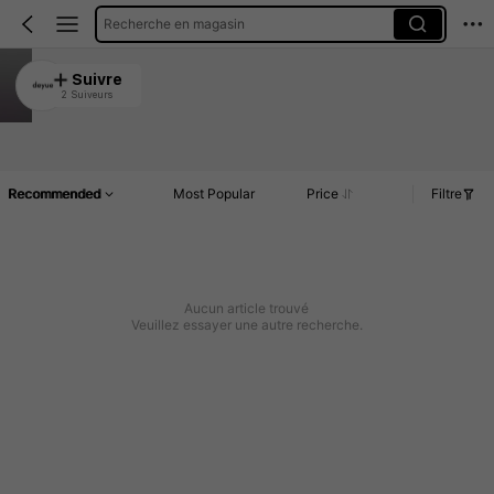
Recherche en magasin
deyue
Suivre
2 Suiveurs
5.00
Article(s)
Commentaires
Recommended
Most Popular
Price
Filtre
Aucun article trouvé
Veuillez essayer une autre recherche.