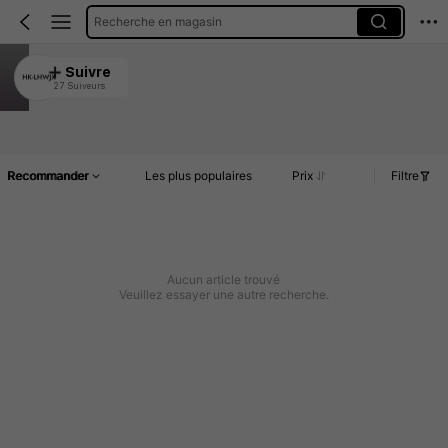
Recherche en magasin
HK-LHWJX
Suivre
27 Suiveurs
4.78
Article(s)
Commentaires
Recommander
Les plus populaires
Prix
Filtre
Aucun article trouvé
Veuillez essayer une autre recherche.