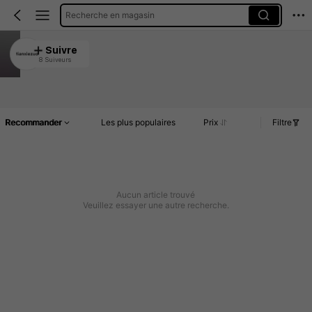
Recherche en magasin
tianxiezuo
Suivre
8 Suiveurs
4.89
Article(s)
Commentaires
Recommander
Les plus populaires
Prix
Filtre
Aucun article trouvé
Veuillez essayer une autre recherche.