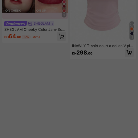
4
SHEGLAM
SHEGLAM Cheeky Color Jam-Scar
let Sunset Rouge Marque De Beaut
64
DH
.60
-5%
Estimé
12
é CosméTique Maquillage Pour Fe
mmes Et Filles
INAWLY T-shirt court à col en V plis
sé avec imprimé nœud pour femme
298
DH
.00
s