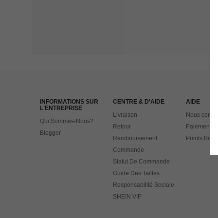
INFORMATIONS SUR
CENTRE & D'AIDE
AIDE
L'ENTREPRISE
Livraison
Nous contac
Qui Sommes-Nous?
Retour
Paiement
Blogger
Remboursement
Points Bonu
Commande
Statut De Commande
Guide Des Tailles
Responsabilité Sociale
SHEIN VIP