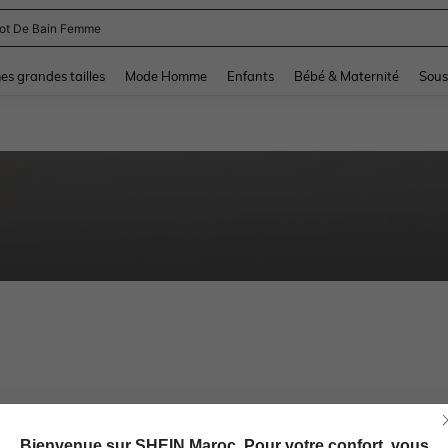
lot De Bain Femme
and down arrow keys to navigate search Dernière recherche and Rechercher et Tr
s grandes tailles
Mode Homme
Enfants
Bébé & Maternité
Sous
Bienvenue sur SHEIN Maroc. Pour votre confort, vous