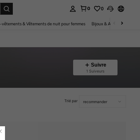
0
0
ouver. Press Enter to select.
-vêtements & Vêtements de nuit pour femmes
Bijoux & Accessoires pou
Suivre
1 Suiveurs
Trié par