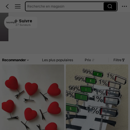
Recherche en magasin
baiyishipin
Suivre
27 Suiveurs
4.95
182 Vendu récemment
Article(s)
Commentaires
Recommander
Les plus populaires
Prix
Filtre