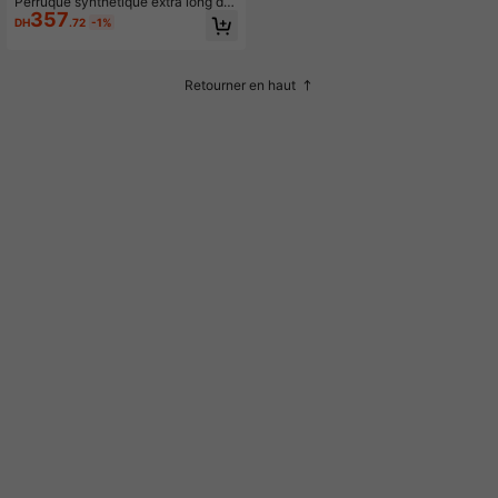
Perruque synthétique extra long dro
357
it
DH
.72
-1%
Retourner en haut