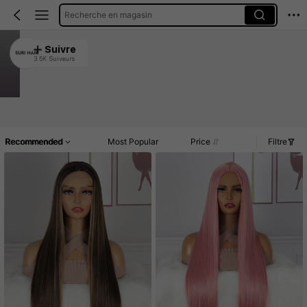
Recherche en magasin
SURI HAIR
Suivre
3.5K Suiveurs
4.89
3.9K Vendu récemment
864 Rachat
Article(s)
Commentaires
Recommended
Most Popular
Price
Filtre