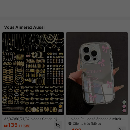
Vous Aimerez Aussi
35/47/50/71/87 pièces Set de bijou
1 pièce Étui de téléphone à miroir ro
x style bohème, comprenant des bo
se minimaliste, style fille avec motif
Clients très fidèles
135
DH
.67
-2%
ucles d'oreilles, colliers, bagues, br
nœud papillon, slogan religieux. Étu