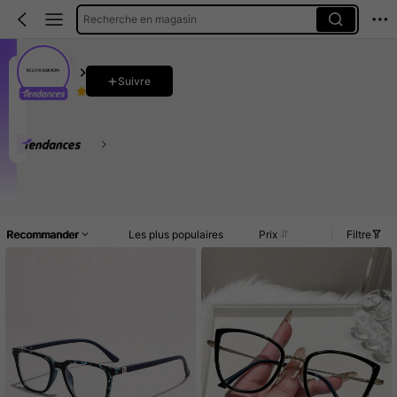
Recherche en magasin
RELENFASHION
Suivre
4.89
11K Suiveurs
53K Vendu récemment
28K Rachat
Augmentation du nombre d'abo
Ce magasin est sélectionné comme un
「Boutique tendance
Article(s)
Nouveau
Promos
Commentaires
Recommander
Les plus populaires
Prix
Filtre