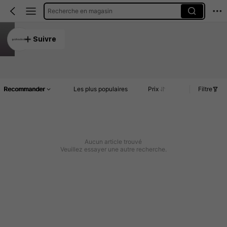
Recherche en magasin
guizhoudundun
Suivre
4.82
Article(s)
Commentaires
Recommander
Les plus populaires
Prix
Filtre
Aucun article trouvé
Veuillez essayer une autre recherche.