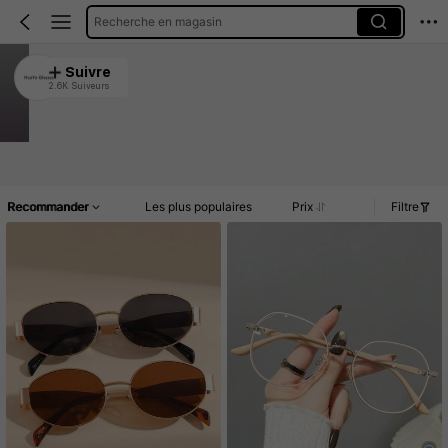
Recherche en magasin
HuoYo Glasses
Suivre
2.6K Suiveurs
4.92
Clients très fidèles
Créé il y a 1 an
36K Vendu récemment
Article(s)
Commentaires
Recommander
Les plus populaires
Prix
Filtre