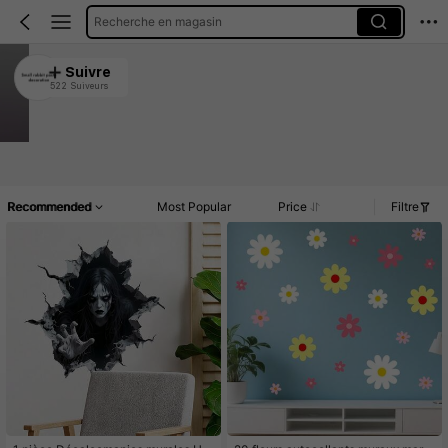
Recherche en magasin
Small rabbit paste decoration
Suivre
522 Suiveurs
4.92
3.9K Vendu récemment
1.5K Rachat
Article(s)
Promos
Commentaires
Recommended
Most Popular
Price
Filtre