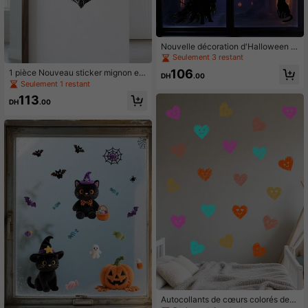
Nouvelle décoration d'Halloween d
e sorcière avec chat noir d'horreur,
Seulement 3 restant
décoration de fenêtre en verre, auto
106
1 pièce Nouveau sticker mignon en
collants statiques de chauve-souris
DH
.00
forme de cœur avec motif de lion p
Seulement 1 restant
et corbeau
our le salon, l'entrée, la décoration
113
murale, peinture murale
DH
.00
Autocollants de cœurs colorés dess