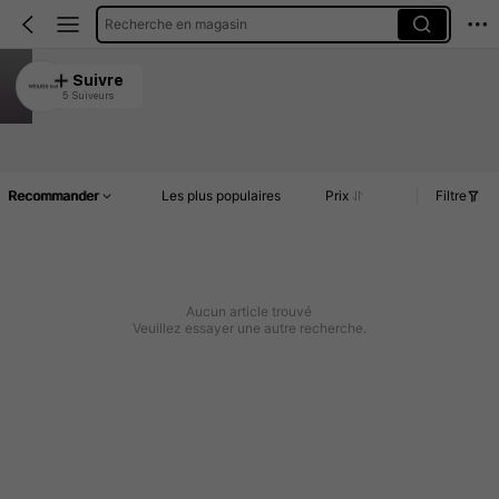
Recherche en magasin
WEILIGU tool
Suivre
5 Suiveurs
4.39
Article(s)
Commentaires
Recommander
Les plus populaires
Prix
Filtre
Aucun article trouvé
Veuillez essayer une autre recherche.