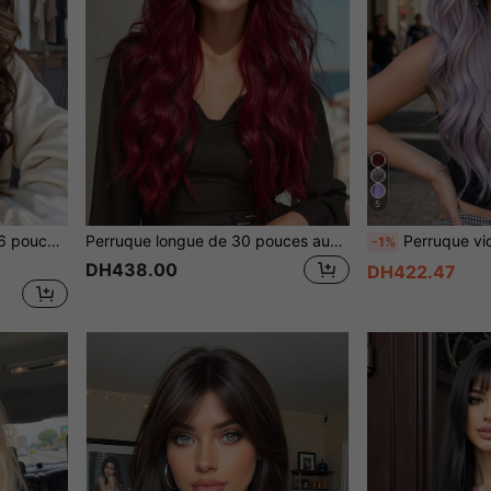
5
ue ondulée volumineuse et naturelle
Perruque longue de 30 pouces aux cheveux naturellement ondulés de couleur vin rouge avec frange, perruque longue synthétique résistante à la chaleur de couleur vin rouge, convient pour le port quotidien, les fêtes, le cosplay, Noël et autres occasions pour les femmes
Perruque violette ondulée de 24 pouces, en fibre synthétique résistante à la chaleur, convenan
-1%
DH438.00
DH422.47