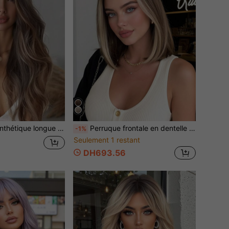
perruque brune naturelle pour femmes, raie au milieu, cheveux synthétiques résistants à la chaleur
Perruque frontale en dentelle 13x4L longueur d'épaule courte et droite style bob pour femmes, perruque bob droite 12 pouces dégradé brun à doré, perruque synthétique dégradée, perruque résistante à la chaleur d'apparence naturelle pour usage quotidien, fête, Halloween, cadeaux de Noël
-1%
Seulement 1 restant
DH693.56