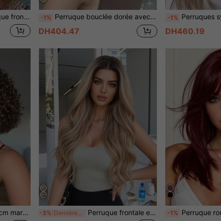
tante à la chaleur avec raie au milieu pour cosplay, fête Lolita, vacances, port quotidien et fête pour femmes
Perruque bouclée dorée avec racines brunes de 14 pouces avec frange, perruque synthétique résistante à la chaleur pour femmes, convient pour un port quotidien, les fêtes, apparence naturelle
Perruques synthétiques ondulées longues à raie du mili
-1%
-1%
DH404.47
DH460.19
loween, Noël, célébrations du Nouvel An, festivals de musique et cosplay
Perruque frontale en dentelle 13*4, perruque ondulée longue, perruque en fibre synthétique résistante à la chaleur de 28 pouces, perruque à raie au milieu, perruque pour femmes, perruque blonde, perruque demi-tête, perruque résistante à la chaleur, bonnet en filet élastique, convient pour le port quotidien, cadeau, cosplay pour femmes, ambiance de Noël et d'Halloween
Perruque rouge bordeaux à frange superposée de 18 pouces, convient aux femmes, perruque synthétique 
-3%
Dernières 9 heures
-1%