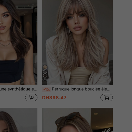
6
 la racine, cheveux ondulés pour femmes. Idéale pour le quotidien, les fêtes, le cosplay, les vacances et les voyages.
Perruque longue bouclée élégante grise de 18 pouces avec mèches et frange - racines foncées aux pointes claires, perruque en fibre synthétique, convient pour le quotidien des femmes, les fêtes, les vacances, les voyages, Halloween, Noël, le Nouvel An, le carnaval, les festivals de musique, le cosplay et autres occasions
-1%
DH398.47