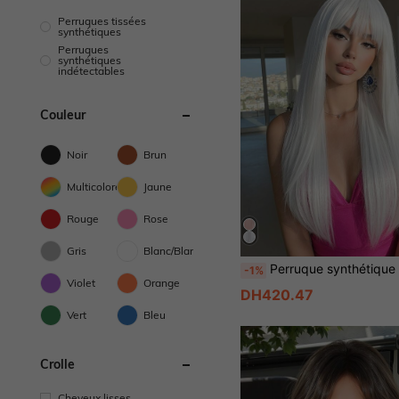
Perruques tissées
synthétiques
Perruques
synthétiques
indétectables
Couleur
Noir
Brun
Multicolore
Jaune
Rouge
Rose
Gris
Blanc/Blanche
Perruque synthétique blanche longue et droite de 26 pouces pour femmes, avec frange. Convient pour les fêtes, l
-1%
Violet
Orange
DH420.47
Vert
Bleu
Crolle
Cheveux lisses