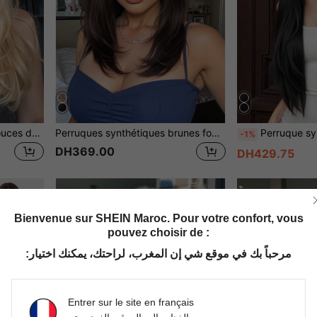
Perruque ondulée de 24 pouces de long avec frange, racines foncées, dégradé brun-doré en fibre synthétique résistante à la chaleur. Convient pour le port quotidien, les fêtes, le cosplay et plus encore.
Perruques synthétiques brunes foncées droites et superposées de 18 pouces de long avec franges, pour les femmes pour une utilisation quotidienne et les fêtes
Perruque synthétique noire longue et droite de 24 pouces avec frange, fibre noire naturelle résistante à
-1%
DH369.00
DH429.75
Bienvenue sur SHEIN Maroc. Pour votre confort, vous
pouvez choisir de :
مرحباً بك في موقع شي إن المغرب، لراحتك، يمكنك اختيار:
Entrer sur le site en français