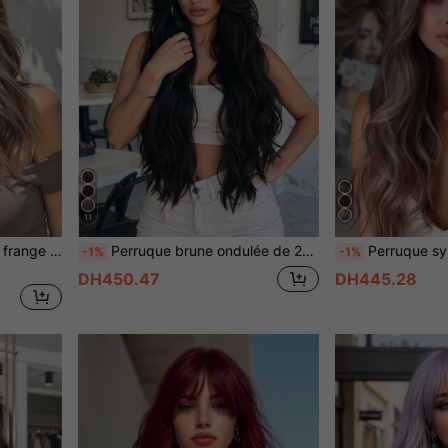
11
Perruque synthétique avec frange dégradé marron de 20 pouces, perruque longue ondulée à couches brun foncé, convient pour un usage quotidien, des fêtes, le cosplay, Halloween, Noël, le Nouvel An, le carnaval, les festivals de musique
Perruque brune ondulée de 28 pouces avec frange, faite de fibre synthétique résistante à la chaleur, aspect naturel, convient pour un port quotidien, les fêtes et l'école
Perruque synthétique longue bouclée de 26 pouces en dégradé de brun, 
-1%
-1%
DH450.47
DH445.28