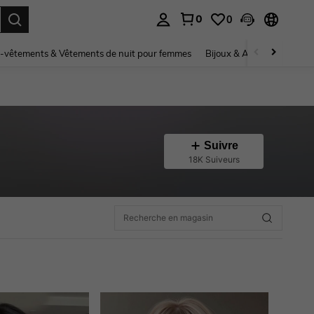
0
0
ouver. Press Enter to select.
-vêtements & Vêtements de nuit pour femmes
Bijoux & Accessoires pou
Suivre
18K Suiveurs