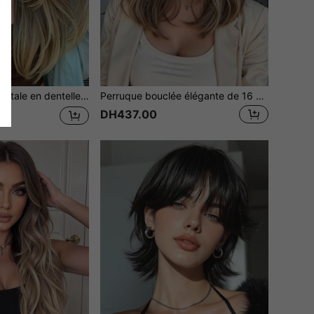
étique résistante à la chaleur pour utilisation quotidienne, fête, festival, voyage, festival de musique, cadeau pour fête, naturel, sexy, simple, décontracté, sport, preppy, cosplay, fête de vacances, Halloween, Noël, cadeau pour petite amie
Perruque bouclée élégante de 16 pouces de long, couleur dégradé brun, mode pour femmes, cheveux synthétiques mélange de brun et doré, résistante à la chaleur, convient pour le quotidien, les fêtes, les vacances, les festivals de musique et autres occasions, unique et personnalisée.
DH437.00