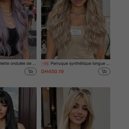
5
t pour le port quotidien, les fêtes, le cosplay, la tenue de petite amie, le port quotidien, les festivals de musique, Halloween, Noël
Perruque synthétique longue et ondulée de 24 pouces pour femmes, dégradé brun et doré. Perruque résistante à la chaleur, convenant pour un usage quotidien, les fêtes, le cosplay et autres occasions
-1%
DH450.19