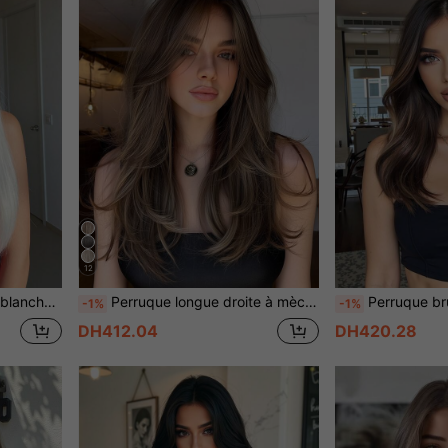
12
e cosplay, résistante à la chaleur
Perruque longue droite à mèches naturelles brunes et dorées, perruque synthétique résistante à la chaleur avec reflets bruns, convient pour le quotidien, les fêtes, le cosplay (veuillez noter les instructions de port et d'entretien)
Perruque brune synthétique élégante de 16 pouces avec frange, dégradé brun foncé à
-1%
-1%
DH412.04
DH420.28