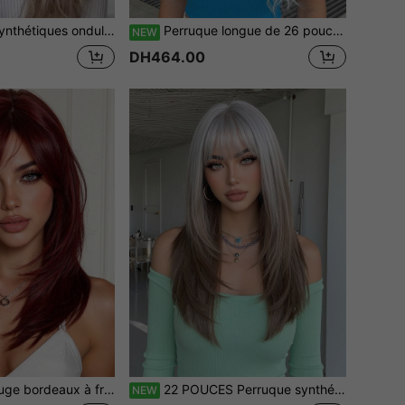
eu multicolores, résistantes à la chaleur, pour femmes, usage quotidien et fête
Perruque longue de 26 pouces pour femmes avec boucles spiralées blanches, perruque avec bandeau blanc pour femmes aux cheveux longs bouclés. Cheveux synthétiques sans colle, résistants à la chaleur, couches longues synthétiques, look naturel. Convient pour le port quotidien des femmes, cadeau de perruque pour filles, festivals de musique, célébrations et usage spécial streetwear.
NEW
DH464.00
rouge bordeaux douce et facile à coiffer, parfaite pour le port quotidien et le cosplay de vacances, élégante et décontractée, Halloween et Noël
22 POUCES Perruque synthétique résistante à la chaleur avec chignon moelleux, vague lâche, reflets orange gingembre brun, cheveux longs superposés droits avec frange. Perruque pour cosplay d'Halloween, convient aux femmes. Résistante à la chaleur, multicolore, facile pour les débutants. Convient parfaitement pour tous les jours, mode beauté intermédiaire pour femme, perruque synthétique au look naturel
NEW