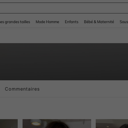
and down arrow keys to navigate search Dernière recherche and Rechercher et Tr
s grandes tailles
Mode Homme
Enfants
Bébé & Maternité
Sous
Commentaires