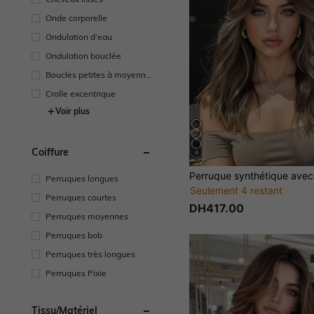
Onde corporelle
Ondulation d'eau
Ondulation bouclée
Boucles petites à moyenne
s
Crolle excentrique
Voir plus
Coiffure
4
Perruques longues
Seulement 4 restant
Perruques courtes
DH417.00
Perruques moyennes
Perruques bob
Perruques très longues
Perruques Pixie
Tissu/matériel