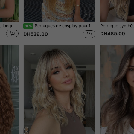
Perruque synthétique droite longue dorée, style naturel, perruque pour femme, perruque à raie au milieu, perruque pour costume, perruque résistante à la chaleur
Perruques de cosplay pour femmes Perruque synthétique droite avec dentelle de 36 pouces, perruque blonde dégradée avec dentelle frontale, perruque synthétique au look naturel, convenant pour un usage quotidien, cadeau de perruque pour fille, festivals de musique, célébrations et usage spécial streetwear
NEW
DH485.00
DH529.00