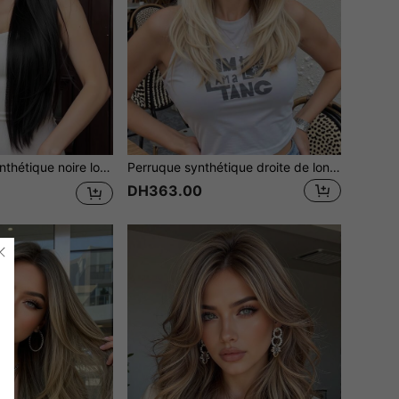
 la chaleur, entièrement tissée à la machine, convient pour le cosplay, les fêtes, la mode, le port quotidien des femmes et l'utilisation scolaire
Perruque synthétique droite de longueur moyenne avec frange, couleur dorée en couches, convient pour le port quotidien des femmes, les fêtes, les festivals de musique et autres occasions
DH363.00