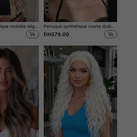
5
Perruque synthétique ondulée dégradé brune de 26 pouces de long, perruque de cheveux bouclés à raie au milieu passant du brun au blond doré, convient pour le quotidien, les fêtes, le cosplay et autres occasions (veuillez noter les méthodes de port et d'entretien)
Perruque synthétique courte droite de 12 pouces avec frange, convient pour le port quotidien, les fêtes, le cosplay, perruque brune à couches, cheveux synthétiques haute densité résistants à la chaleur, style naturel et sexy, convient pour Halloween, cadeau de Noël
DH379.00