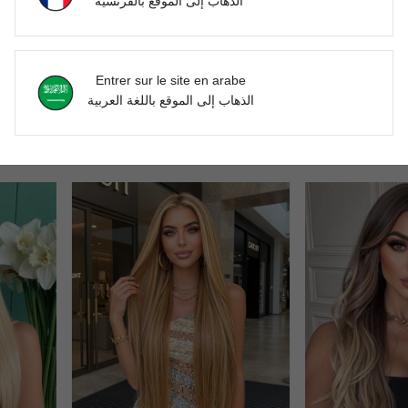
الذهاب إلى الموقع بالفرنسية
Entrer sur le site en arabe
الذهاب إلى الموقع باللغة العربية
quotidien, les fêtes, la création de coiffures féminines élégantes
Perruque synthétique blonde longue et droite avec frange, convient aux femmes, peut être utilisée pour le cosplay, les fêtes, cadeau pour la petite amie, costume de fête, port quotidien, festival de musique, etc. Les perruques colorées sont parfaites pour le quotidien, les vacances, les voyages, Halloween, Noël, le Nouvel An, le Carnaval, etc.
Perruque frontale en dentelle de 24 pouces, perruque droite de couleur marron mélangée, perruque frontale en dentelle pour femmes avec reflets, perruque synth
NEW
DH433.00
DH475.00