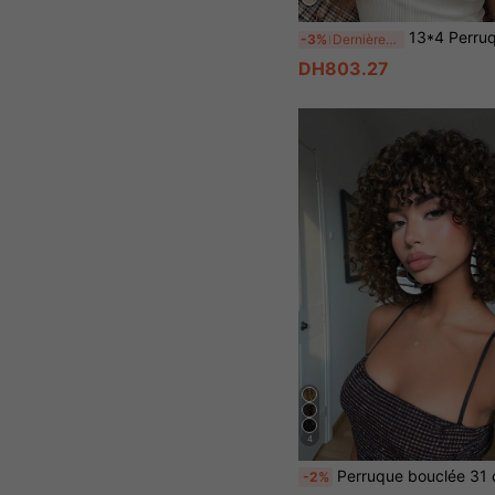
13*4 Perruque frontale en dentelle transparente ondulée avec raie au milieu pré-épilée 28 pouces résistante à la chaleur, sensation kinky pour femmes, perruque naturelle résis
-3%
Dernières 9 heures
DH803.27
4
Perruque bouclée 31 cm marron blond mélangé avec frange, perruque en fibre synthétique moelleuse longueur épaule pour femmes, convient pour le port quotidien, look naturel et réaliste convenant pour le port quotidien, Hal
-2%