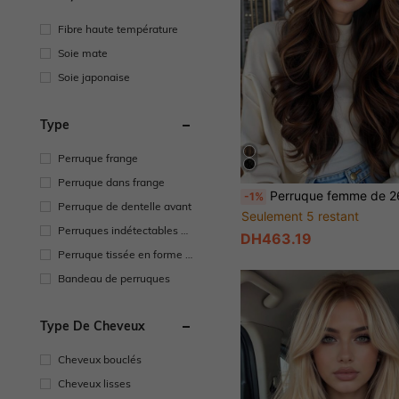
Fibre haute température
Soie mate
Soie japonaise
Type
Perruque frange
Perruque dans frange
Perruque femme de 26 pouces à couches avec raie au milieu, couleur brune avec reflets, en fibre synthétique, perruq
-1%
Perruque de dentelle avant
Seulement 5 restant
Perruques indétectables de
DH463.19
type T
Perruque tissée en forme d
e U
Bandeau de perruques
Type De Cheveux
Cheveux bouclés
Cheveux lisses