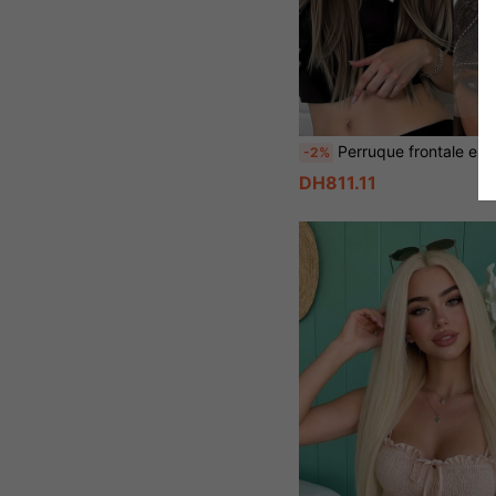
Perruque frontale en dentelle transparente haute définition 13x4 - Fibre synthétique résistante à la chaleur de 30 pouces, longue et droite, brune. Confortable et respirante - Convient pour le port 
-2%
DH811.11