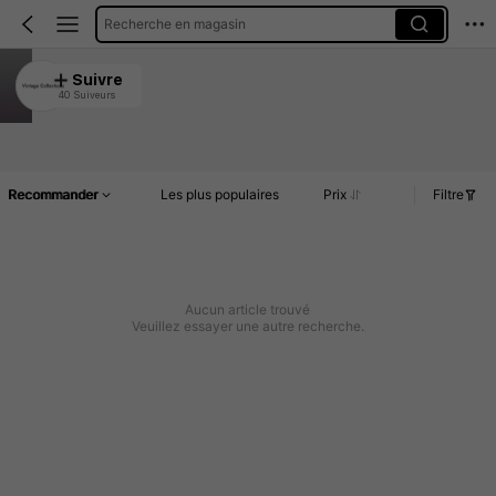
Recherche en magasin
Vintage Collections
Suivre
40 Suiveurs
4.92
Article(s)
Commentaires
Recommander
Les plus populaires
Prix
Filtre
Aucun article trouvé
Veuillez essayer une autre recherche.