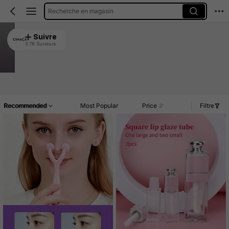
Recherche en magasin
CIMACA
Suivre
3.7K Suiveurs
4.93
19K Vendu récemment
10K Rachat
Article(s)
Promos
Commentaires
Recommended
Most Popular
Price
Filtre