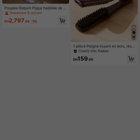
Poupée Reborn Pippa habillée de 2
6 pouces NPK, taille surdimensionn
Seulement 8 restant
ée de nourrisson, poupée d'art de p
2,797
eau 3D au toucher doux et réaliste
DH
.96
-1%
pour les filles
1 pièce Peigne lissant en bois, résis
tant à la chaleur, convient pour la c
Clients très fidèles
oiffure et les soins des cheveux des
159
femmes, peigne lissant en forme de
DH
.00
V, brosse à cheveux résistante à la
chaleur de qualité professionnelle p
our salon