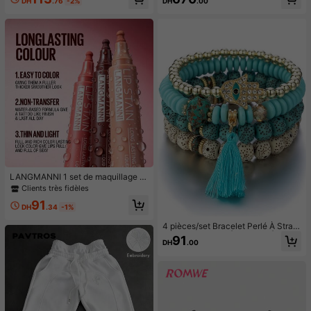
DH
.76
-2%
DH
.00
es roses, convient pour les fêtes, fe
volantés, robe à volants
stivals, sorties ou mariage, Saint-Va
lentin, maman, mère, fête des mère
s, cadeau
LANGMANNI 1 set de maquillage p
our les lèvres : rouge à lèvres liquid
Clients très fidèles
e mat marqueur, très pigmenté, long
91
ue tenue, waterproof, crayon à lèvr
DH
.34
-1%
es multifonctionnel pour le contour
des lèvres
4 pièces/set Bracelet Perlé À Stras
s Main De Fatma À Franges À Frang
91
DH
.00
es Palmier Œil Pendentif Multicouc
he