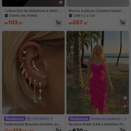
1 pièce Étui de téléphone à miroir ro
Morvia 4 pièces Culottes hipster en
se minimaliste, style fille avec motif
dentelle contrastée gothique, Culot
Clients très fidèles
Créé il y a 1 an
nœud papillon, slogan religieux. Étu
tes intimes imprimées crâne & squel
103
357
i de téléphone transparent et soupl
ette d'Halloween, Sous-vêtements
DH
.53
DH
.22
e, compatible avec iPhone 11/12/1
& lingerie pour femmes
3/14/15/16 Pro Max, étanche, antic
hoc, anti-rayures, cadeau d'anniver
saire de printemps
6
THE NIGHT
#robe de vacances française
9 pièces/set Boucles d'oreilles ave
Skyraze Robe d'été à bretelles fine
c pendentif cœur en zircone délicat
s avec ourlet asymétrique et détails
113
670