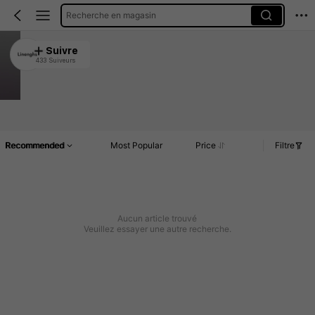
Recherche en magasin
Linenghs
Suivre
433 Suiveurs
4.93
227 Rachat
Article(s)
Commentaires
Recommended
Most Popular
Price
Filtre
Aucun article trouvé
Veuillez essayer une autre recherche.