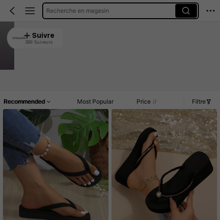
Recherche en magasin
23123aasffsfa
Suivre
399 Suiveurs
4.89
9.4K Vendu récemment
941 Rachat
Article(s)
Commentaires
Recommended
Most Popular
Price
Filtre