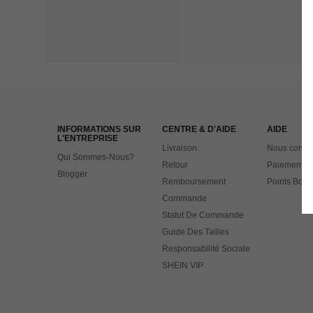
INFORMATIONS SUR
CENTRE & D'AIDE
AIDE
L'ENTREPRISE
Livraison
Nous contac
Qui Sommes-Nous?
Retour
Paiement
Blogger
Remboursement
Points Bonu
Commande
Statut De Commande
Guide Des Tailles
Responsabilité Sociale
SHEIN VIP