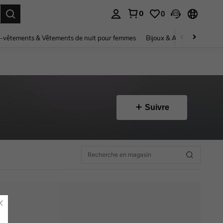
0
0
ouver. Press Enter to select.
-vêtements & Vêtements de nuit pour femmes
Bijoux & Accessoires pou
Suivre