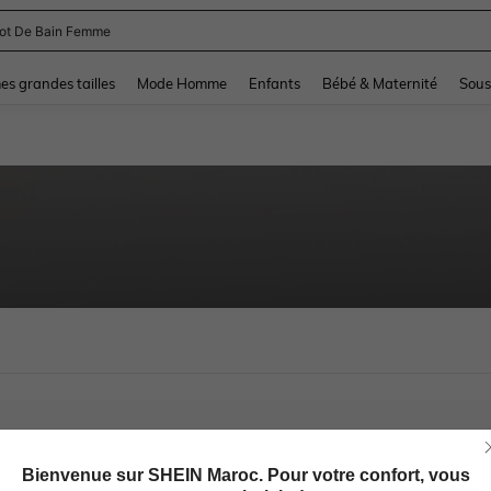
lot De Bain Femme
and down arrow keys to navigate search Dernière recherche and Rechercher et Tr
s grandes tailles
Mode Homme
Enfants
Bébé & Maternité
Sous
Bienvenue sur SHEIN Maroc. Pour votre confort, vous