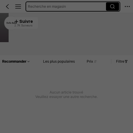
Recherche en magasin
Dolla Babe
Suivre
2.7K Suiveurs
4.93
911 Vendu récemment
4.4K Rachat
Article(s)
Commentaires
Recommander
Les plus populaires
Prix
Filtre
Aucun article trouvé
Veuillez essayer une autre recherche.