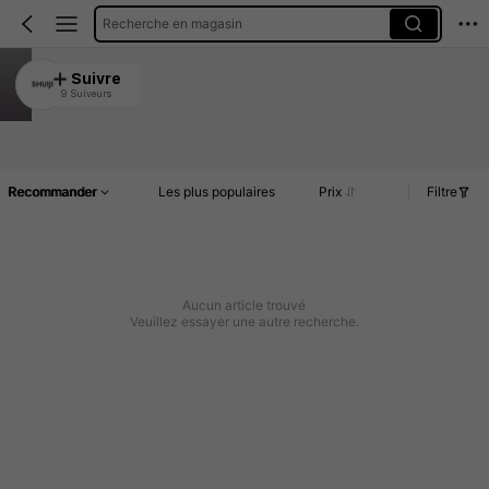
Recherche en magasin
SHUIJI
Suivre
9 Suiveurs
5.00
Article(s)
Commentaires
Recommander
Les plus populaires
Prix
Filtre
Aucun article trouvé
Veuillez essayer une autre recherche.