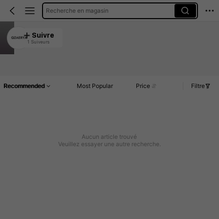
Recherche en magasin
QZAERYA
Suivre
1 Suiveurs
5.00
Article(s)
Commentaires
Recommended
Most Popular
Price
Filtre
Aucun article trouvé
Veuillez essayer une autre recherche.