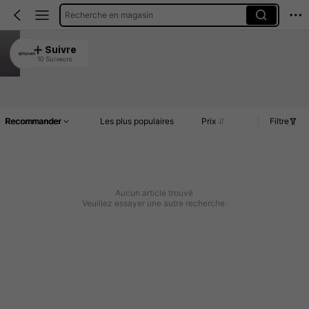
Recherche en magasin
qinyuan
Suivre
10 Suiveurs
4.86
Article(s)
Commentaires
Recommander
Les plus populaires
Prix
Filtre
Aucun article trouvé
Veuillez essayer une autre recherche.