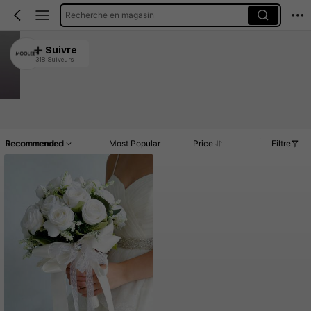
Recherche en magasin
MOOLEEY
Suivre
318 Suiveurs
4.93
372 Vendu récemment
Article(s)
Commentaires
Recommended
Most Popular
Price
Filtre