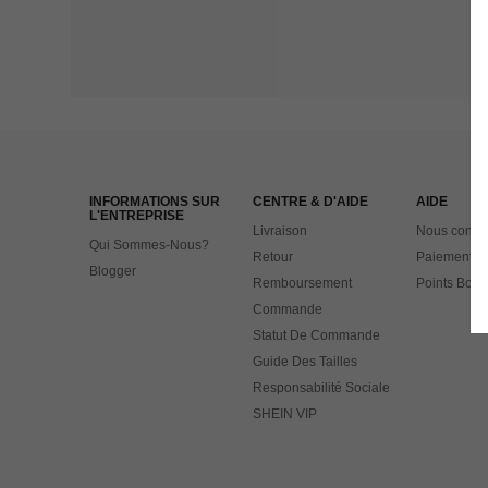
INFORMATIONS SUR
CENTRE & D'AIDE
AIDE
L'ENTREPRISE
Livraison
Nous contac
Qui Sommes-Nous?
Retour
Paiement
Blogger
Remboursement
Points Bonu
Commande
Statut De Commande
Guide Des Tailles
Responsabilité Sociale
SHEIN VIP