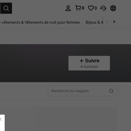
0
0
ouver. Press Enter to select.
-vêtements & Vêtements de nuit pour femmes
Bijoux & Accessoires pou
Suivre
4 Suiveurs