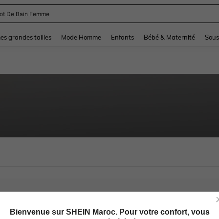
lot De Bain Femme
and down arrow keys to navigate search Dernière recherche and Rechercher et Tr
s grandes tailles
Mode Homme
Enfants
Bébé & Maternité
Sous
Bienvenue sur SHEIN Maroc. Pour votre confort, vous