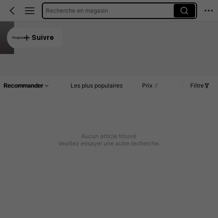
Recherche en magasin
Huajiann
Suivre
5.00
Article(s)
Commentaires
Recommander
Les plus populaires
Prix
Filtre
Aucun article trouvé
Veuillez essayer une autre recherche.